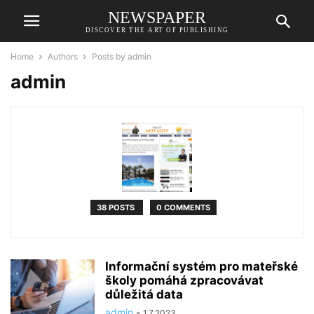
NEWSPAPER
DISCOVER THE ART OF PUBLISHING
Home
Authors
Posts by admin
admin
38 POSTS
0 COMMENTS
Informační systém pro mateřské
školy pomáhá zpracovávat
důležitá data
admin
-
1.7.2023