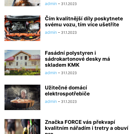
admin
-
31.1.2023
Čím kvalitnější díly poskytnete
svému vozu, tím více ušetříte
admin
-
31.1.2023
Fasádní polystyren i
sádrokartonové desky má
skladem KMK
admin
-
31.1.2023
Užitečné domácí
elektrospotřebiče
admin
-
31.1.2023
Značka FORCE vás překvapí
kvalitním nářadím i tretry a obuví