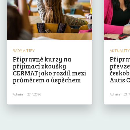
RADY A TIPY
AKTUALITY
Přípravné kurzy na
Připra
přijímací zkoušky
převze
CERMAT jako rozdíl mezi
českob
průměrem a úspěchem
Autis 
Admin
-
27.4.2026
Admin
-
21.