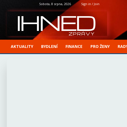
Sobota, 8 srpna, 2026
Sign in / Join
IHNED
ZPRÁVY
AKTUALITY
BYDLENÍ
FINANCE
PRO ŽENY
RADY