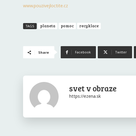
www.pouzivejloctite.cz
planeta
pomoc
recyklace
TAGS
Facebook
Twitter
Share
svet v obraze
https://ezena.sk