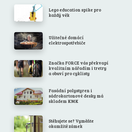
Lego education spike pro
každý věk
Užitečné domácí
elektrospotřebiče
Značka FORCE vás překvapí
kvalitním nářadím i tretry
a obuví pro cyklisty
Fasádní polystyren i
sádrokartonové desky má
skladem KMK
Stěhujete se? Vyměňte
okamžitě zámek