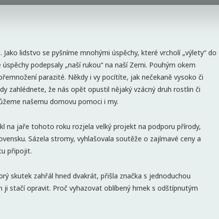
 Jako lidstvo se pyšníme mnohými úspěchy, které vrcholí „výlety“ do
ré úspěchy podepsaly „naší rukou“ na naší Zemi. Pouhým okem
přemnožení parazité. Někdy i vy pocítíte, jak nečekaně vysoko či
dy zahlédnete, že nás opět opustil nějaký vzácný druh rostlin či
 můžeme našemu domovu pomoci i my.
l na jaře tohoto roku rozjela velký projekt na podporu přírody,
 Slovensku. Sázela stromy, vyhlašovala soutěže o zajímavé ceny a
 připojit.
obrý skutek zahřál hned dvakrát, přišla značka s jednoduchou
 ji stačí opravit. Proč vyhazovat oblíbený hrnek s odštípnutým