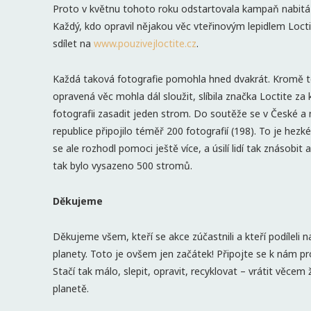
Proto v květnu tohoto roku odstartovala kampaň nabitá i
Každý, kdo opravil nějakou věc vteřinovým lepidlem Loctit
sdílet na
www.pouzivejloctite.cz
.
Každá taková fotografie pomohla hned dvakrát. Kromě t
opravená věc mohla dál sloužit, slíbila značka Loctite za
fotografii zasadit jeden strom. Do soutěže se v České a
republice připojilo téměř 200 fotografií (198). To je hezké
se ale rozhodl pomoci ještě více, a úsilí lidí tak znásobit 
tak bylo vysazeno 500 stromů.
Děkujeme
Děkujeme všem, kteří se akce zúčastnili a kteří podíleli 
planety. Toto je ovšem jen začátek! Připojte se k nám pr
Stačí tak málo, slepit, opravit, recyklovat – vrátit věcem 
planetě.