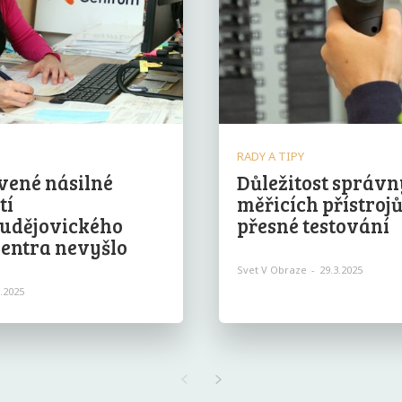
RADY A TIPY
vené násilné
Důležitost správ
tí
měřicích přístroj
udějovického
přesné testování
Centra nevyšlo
Svet V Obraze
-
29.3.2025
7.2025