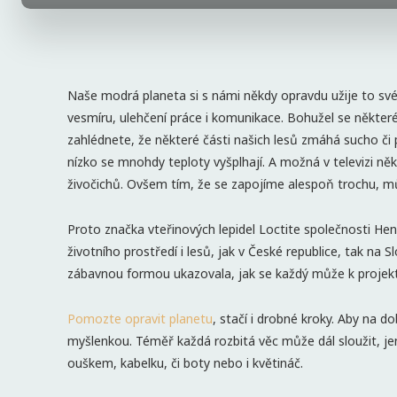
Naše modrá planeta si s námi někdy opravdu užije to své.
vesmíru, ulehčení práce i komunikace. Bohužel se někte
zahlédnete, že některé části našich lesů zmáhá sucho či 
nízko se mnohdy teploty vyšplhají. A možná v televizi něk
živočichů. Ovšem tím, že se zapojíme alespoň trochu,
Proto značka vteřinových lepidel Loctite společnosti Henk
životního prostředí i lesů, jak v České republice, tak na
zábavnou formou ukazovala, jak se každý může k projektu
Pomozte opravit planetu
, stačí i drobné kroky. Aby na d
myšlenkou. Téměř každá rozbitá věc může dál sloužit, jen
ouškem, kabelku, či boty nebo i květináč.