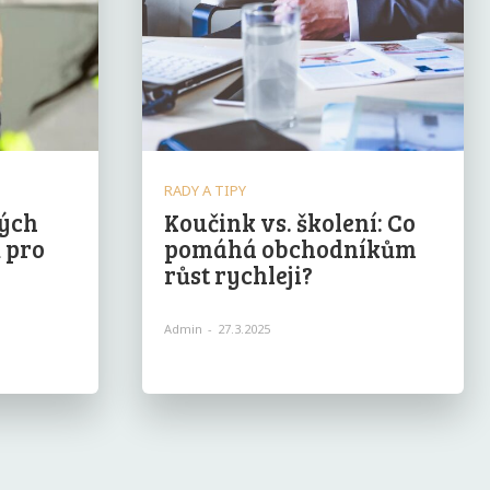
RADY A TIPY
ných
Koučink vs. školení: Co
ů pro
pomáhá obchodníkům
růst rychleji?
Admin
-
27.3.2025