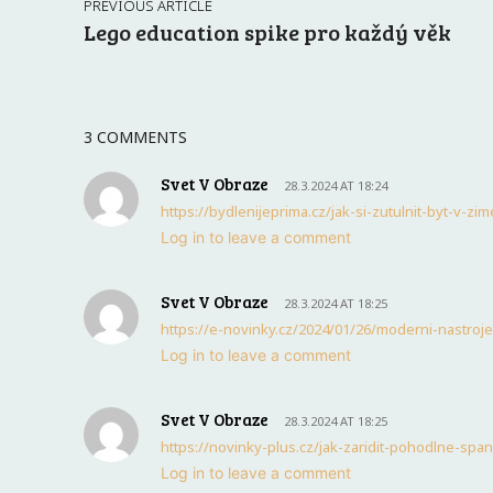
PREVIOUS ARTICLE
Lego education spike pro každý věk
3 COMMENTS
Svet V Obraze
28.3.2024 AT 18:24
https://bydlenijeprima.cz/jak-si-zutulnit-byt-v-z
Log in to leave a comment
Svet V Obraze
28.3.2024 AT 18:25
https://e-novinky.cz/2024/01/26/moderni-nastroje
Log in to leave a comment
Svet V Obraze
28.3.2024 AT 18:25
https://novinky-plus.cz/jak-zaridit-pohodlne-span
Log in to leave a comment