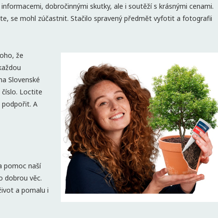
nformacemi, dobročinnými skutky, ale i soutěží s krásnými cenami.
e, se mohl zúčastnit. Stačilo spravený předmět vyfotit a fotografii
oho, že
 každou
 na Slovenské
 číslo. Loctite
a podpořit. A
na pomoc naší
o dobrou věc.
život a pomalu i