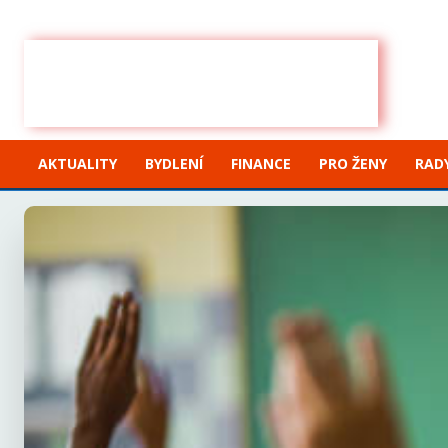
Sobota, 8 srpna, 2026
Sign in / Join
IHNED
ZPRÁVY
AKTUALITY
BYDLENÍ
FINANCE
PRO ŽENY
RADY