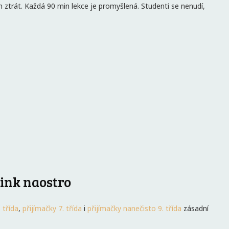
h ztrát. Každá 90 min lekce je promyšlená. Studenti se nenudí,
nink naostro
 třída
,
přijímačky 7. třída
i
přijímačky nanečisto 9. třída
zásadní