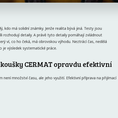
, kdo má solidní známky. Jenže realita bývá jiná. Testy jsou
li rozhodují detaily. A právě tyto detaily pomáhají zvládnout
terý ví, co ho čeká, má obrovskou výhodu. Neztrácí čas, nedělá
to je výsledek systematické práce.
í zkoušky CERMAT opravdu efektivní
není množství času, ale jeho využití. Efektivní příprava na přijímací