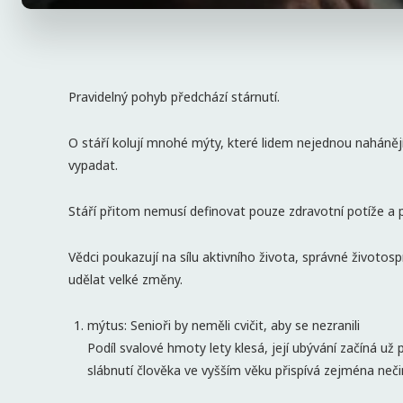
Pravidelný pohyb předchází stárnutí.
O stáří kolují mnohé mýty, které lidem nejednou nahánějí
vypadat.
Stáří přitom nemusí definovat pouze zdravotní potíže a 
Vědci poukazují na sílu aktivního života, správné životosp
udělat velké změny.
mýtus: Senioři by neměli cvičit, aby se nezranili
Podíl svalové hmoty lety klesá, její ubývání začíná už 
slábnutí člověka ve vyšším věku přispívá zejména neč