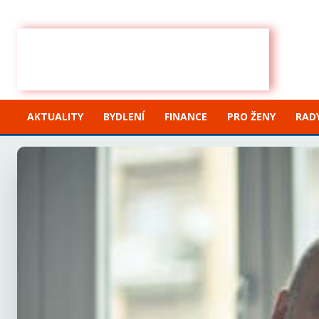
Neděle, 9 srpna, 2026
Sign in / Join
IHNED
ZPRÁVY
AKTUALITY
BYDLENÍ
FINANCE
PRO ŽENY
RADY