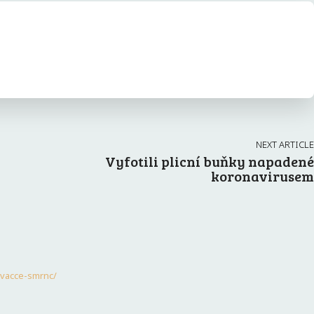
NEXT ARTICLE
Vyfotili plicní buňky napadené
koronavirusem
lovacce-smrnc/