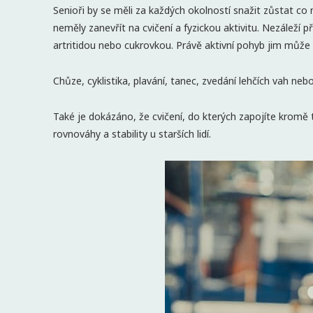
Senioři by se měli za každých okolností snažit zůstat co
neměly zanevřít na cvičení a fyzickou aktivitu. Nezáleží
artritidou nebo cukrovkou. Právě aktivní pohyb jim může 
Chůze, cyklistika, plavání, tanec, zvedání lehčích vah neb
Také je dokázáno, že cvičení, do kterých zapojíte kromě tě
rovnováhy a stability u starších lidí.