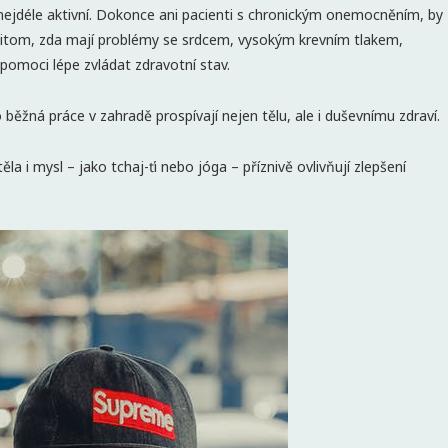
 nejdéle aktivní. Dokonce ani pacienti s chronickým onemocněním, by
 přitom, zda mají problémy se srdcem, vysokým krevním tlakem,
pomoci lépe zvládat zdravotní stav.
o běžná práce v zahradě prospívají nejen tělu, ale i duševnímu zdraví.
la i mysl – jako tchaj-ťi nebo jóga – příznivě ovlivňují zlepšení