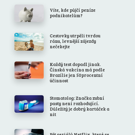
Víte, kde půjčí peníze
podnikatelům?
Cestovky utrpěli tvrdou
ránu, levnější zájezdy
nečekejte
Každý test dopadl jinak.
Čínská vakcína má podle
Brazílie jen 50procentní
účinnost
Stomatolog: Značka zubní
pasty není rozhodující.
Důležitý je dobrý kartáček a
nit
Pět seriálů Netflix, které se