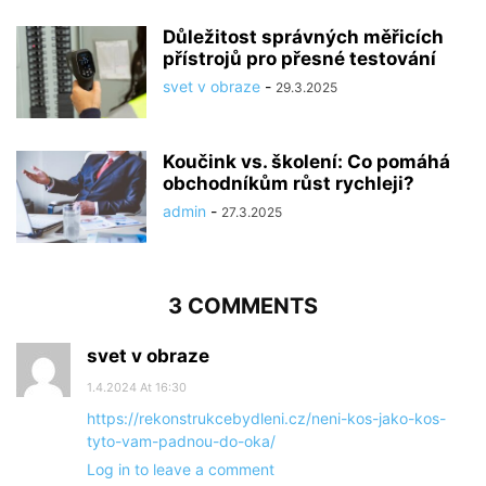
Důležitost správných měřicích
přístrojů pro přesné testování
svet v obraze
-
29.3.2025
Koučink vs. školení: Co pomáhá
obchodníkům růst rychleji?
admin
-
27.3.2025
3 COMMENTS
svet v obraze
1.4.2024 At 16:30
https://rekonstrukcebydleni.cz/neni-kos-jako-kos-
tyto-vam-padnou-do-oka/
Log in to leave a comment