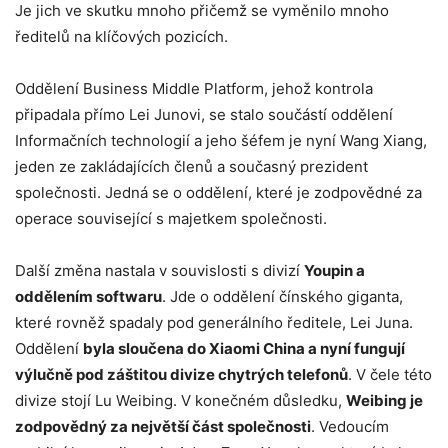
Je jich ve skutku mnoho přičemž se vyměnilo mnoho
ředitelů na klíčových pozicích.
Oddělení Business Middle Platform, jehož kontrola
připadala přímo Lei Junovi, se stalo součástí oddělení
Informačních technologií a jeho šéfem je nyní Wang Xiang,
jeden ze zakládajících členů a současný prezident
společnosti. Jedná se o oddělení, které je zodpovědné za
operace související s majetkem společnosti.
Další změna nastala v souvislosti s divizí
Youpin a
oddělením softwaru
. Jde o oddělení čínského giganta,
které rovněž spadaly pod generálního ředitele, Lei Juna.
Oddělení
byla sloučena do Xiaomi China a nyní fungují
výlučně pod záštitou divize chytrých telefonů
. V čele této
divize stojí Lu Weibing. V konečném důsledku,
Weibing je
zodpovědný za největší část společnosti
. Vedoucím