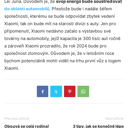
Lei Juna. Důvodem je, že
svoji energii bude soustřeďovat
do oblasti automobilů
. Přestože bude i nadále šéfem
společnosti, kterému se bude odpovídat zbytek vedení
Xiaomi, tak on bude mít na starosti divizi s auty. Jen pro
připomenutí, Xiaomi nedávno začalo s výstavbou své
továrny na automobily, jejíž kapacita je 300 tisíc aut ročně
a zároveň Xiaomi prozradilo, že rok 2024 bude pro
společnost zlomovým. Důvodem je, že v letošním roce
bychom potenciálně mohli vidět na trhu první vůz s logem
Xiaomi.
Previous article
Next article
Obouvá se celá rodina!
3 tipy, jak se konečně lépe