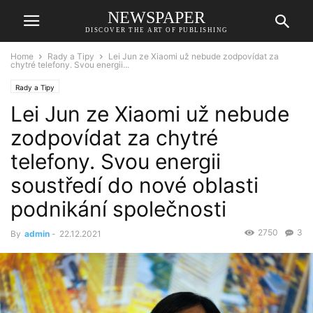
NEWSPAPER
DISCOVER THE ART OF PUBLISHING
Home
Rady a Tipy
Lei Jun ze Xiaomi už nebude zodpovídat za
chytré telefony. Svou energii...
Rady a Tipy
Lei Jun ze Xiaomi už nebude
zodpovídat za chytré
telefony. Svou energii
soustředí do nové oblasti
podnikání společnosti
2750
3
By
admin
-
22.12.2021