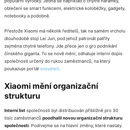
populární výrobky. Jedná se například o chytré náramky,
oblečení se smart funkcemi, elektrické koloběžky, gadgety,
notebooky a podobně.
Přestože Xiaomi má několik ředitelů, tak na samém vrcholu
dlouhodobě stojí Lei Jun, pod jehož patronát patřily
zejména chytré telefony. Jde přece jen o gro podnikání
čínského giganta. To se nově mění, odhaluje interní dopis
společnosti určený do rukou zaměstnanců, na který
poukazuje portál
vosveteit
.
Xiaomi mění organizační
strukturu
Interní list
společnosti byl distribuován přibližně pro 30
tisíc zaměstnanců
poodhalil novou organizační strukturu
společnosti
. Podívejme se na hlavní změny, které nastaly.