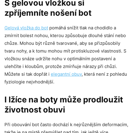
S gelovou vložkou si
zpříjemníte nošení bot
Gelová vložka do bot
pomáhá snížit tlak na chodidlo a
zmírnit bolest nohou, kterou způsobuje dlouhé stání nebo
chůze. Mohou být různě tvarované, aby se přizpůsobily
tvaru nohy, a k tomu mohou mít protiskluzové vlastnosti. S
vložkou snáze udržíte nohu v optimálním postavení a
ulehčíte i kloubům, protože zmírňuje nárazy při chůzi.
Můžete si tak dopřát i
elegantní obuv
, která není z pohledu
fyziologie nejvhodnější.
I lžíce na boty může prodloužit
životnost obuvi
Při obouvání bot často dochází k nejrůznějším deformacím,
takže je na místě přemýšlet nad tím, jak ještě více