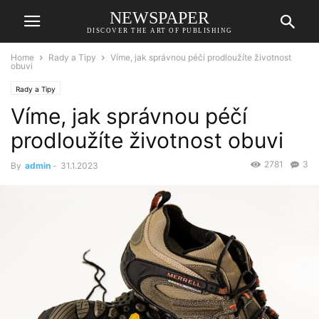
NEWSPAPER
DISCOVER THE ART OF PUBLISHING
Home
Rady a Tipy
Víme, jak správnou péčí prodloužíte životnost
obuvi
Rady a Tipy
Víme, jak správnou péčí
prodloužíte životnost obuvi
2781
3
By
admin
-
31.1.2023