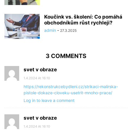
Koučink vs. školení: Co pomáhá
obchodníkům růst rychleji?
admin
-
27.3.2025
3 COMMENTS
svet v obraze
1.4.2024 At 16:10
https://rekonstrukcebydleni.cz/strikaci-malirska-
pistole-dokaze-cloveku-usetrit-mnoho-prace/
Log in to leave a comment
svet v obraze
1.4.2024 At 16:10