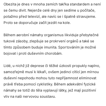
Obezita je dnes v mnoha zemích takřka standardem a není
se čemu divit. Nejenže celé dny jen sedíme u počítače,
potažmo před televizí, ale navíc se i špatně stravujeme.
Proto se doporučuje začít jezdit na kole.
Během aerobní námahy organismus likviduje přebytečné
tukové zásoby, zlepšuje se prokrvení orgánů a také se
tímto způsobem buduje imunita. Sportováním je možné
bojovat i proti duševním chorobám.
Lidé, u nichž již deprese či těžké úzkosti propukly naplno,
samozřejmě musí k lékaři, ovšem jedinci cítící jen mírnou
duševní nepohodu mohou tuto nepříjemnost eliminovat
právě třeba pomocí cyklistiky. Během adekvátní fyzické
námahy se totiž do těla vyplavují látky, jež mají pozitivní
vliv na naši nervovou soustavu.