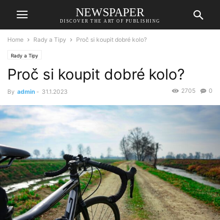
NEWSPAPER
DISCOVER THE ART OF PUBLISHING
Home
Rady a Tipy
Proč si koupit dobré kolo?
Rady a Tipy
Proč si koupit dobré kolo?
2705
0
By
admin
-
31.1.2023