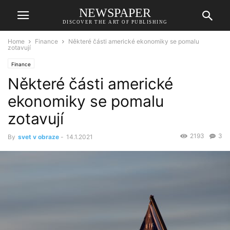
NEWSPAPER
DISCOVER THE ART OF PUBLISHING
Home
Finance
Některé části americké ekonomiky se pomalu
zotavují
Finance
Některé části americké
ekonomiky se pomalu
zotavují
2193
3
By
svet v obraze
-
14.1.2021