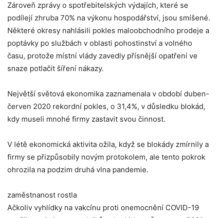
Zároveň zprávy o spotřebitelských výdajích, které se
podílejí zhruba 70% na výkonu hospodářství, jsou smíšené.
Některé okresy nahlásili pokles maloobchodního prodeje a
poptávky po službách v oblasti pohostinství a volného
času, protože místní vlády zavedly přísnější opatření ve
snaze potlačit šíření nákazy.
Největší světová ekonomika zaznamenala v období duben-
červen 2020 rekordní pokles, o 31,4%, v důsledku blokád,
kdy museli mnohé firmy zastavit svou činnost.
V létě ekonomická aktivita ožila, když se blokády zmírnily a
firmy se přizpůsobily novým protokolem, ale tento pokrok
ohrozila na podzim druhá vlna pandemie.
zaměstnanost rostla
Ačkoliv vyhlídky na vakcínu proti onemocnění COVID-19