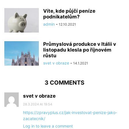
Víte, kde půjčí peníze
podnikatelům?
admin
-
12.10.2021
Průmyslová produkce v Itálii v
listopadu klesla po říjnovém
růstu
svet v obraze
-
14.1.2021
3 COMMENTS
svet v obraze
28.3.2024 At 19:54
https://zpravyplus.cz/jak-investovat-penize-jako-
zacatecnik/
Log in to leave a comment