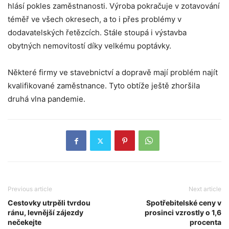
hlásí pokles zaměstnanosti. Výroba pokračuje v zotavování
téměř ve všech okresech, a to i přes problémy v
dodavatelských řetězcích. Stále stoupá i výstavba
obytných nemovitostí díky velkému poptávky.
Některé firmy ve stavebnictví a dopravě mají problém najít
kvalifikované zaměstnance. Tyto obtíže ještě zhoršila
druhá vlna pandemie.
Previous article
Next article
Cestovky utrpěli tvrdou
Spotřebitelské ceny v
ránu, levnější zájezdy
prosinci vzrostly o 1,6
nečekejte
procenta