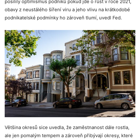
posílily optimismus podniků pokud jde o růst v roce 2021,
obavy z neustálého šíření viru a jeho vlivu na krátkodobé
podnikatelské podmínky ho zároveň tlumí, uvedl Fed.
Většina okresů sice uvedla, že zaměstnanost dále rostla,
ale jen pomalým tempem a zároveň přibývají okresy, které