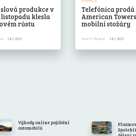
FINANCE
slová produkce v
Telefónica prodá
v listopadu klesla
American Tower
novém růstu
mobilní stožáry
ze
-
14.1.2021
Svet V Obraze
-
14.1.2021
Výhody online pojištění
Plazmov
automobilů
Spolehli
dělení 