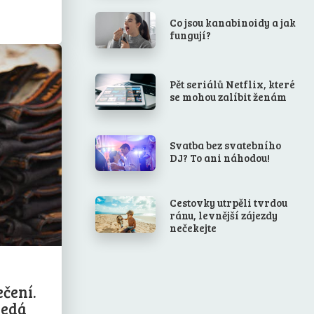
Co jsou kanabinoidy a jak
fungují?
Pět seriálů Netflix, které
se mohou zalíbit ženám
Svatba bez svatebního
DJ? To ani náhodou!
Cestovky utrpěli tvrdou
ránu, levnější zájezdy
nečekejte
ečení.
ledá