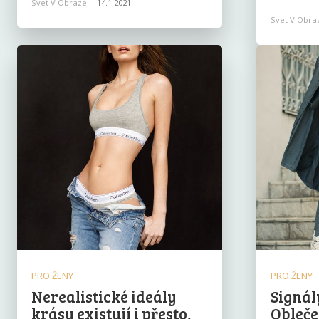
Svet V Obraze
-
14.1.2021
Svet V Obra
PRO ŽENY
PRO ŽENY
Nerealistické ideály
Signál
krásy existují i ​​přesto,
Obleče