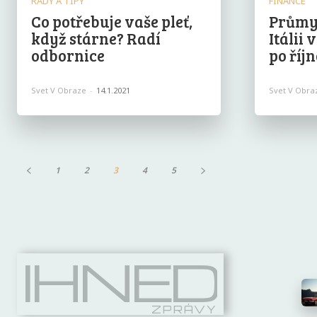
RADY A TIPY
FINANCE
Co potřebuje vaše pleť,
Průmy
když stárne? Radí
Itálii 
odbornice
po říj
Svet V Obraze
-
14.1.2021
Svet V Obra
1
2
3
4
5
IHNED
ZPRÁVY