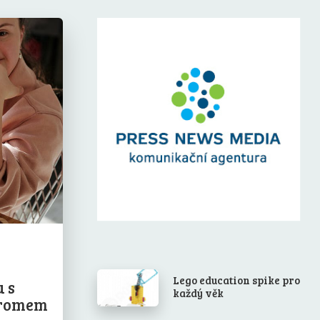
Lego education spike pro
 s
každý věk
romem