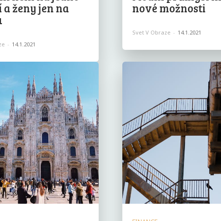
í a ženy jen na
nové možnosti
u
Svet V Obraze
-
14.1.2021
ze
-
14.1.2021