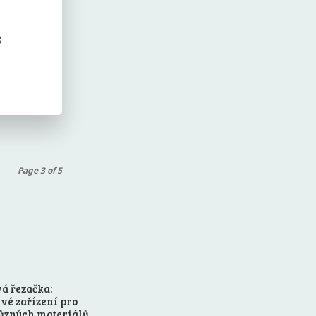
s
Page 3 of 5
á řezačka:
vé zařízení pro
různých materiálů