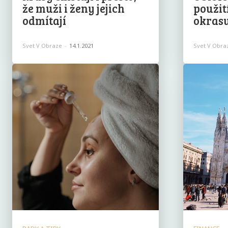
že muži i ženy jejich
použit
odmítají
okras
Svet V Obraze
-
14.1.2021
Svet V Obra