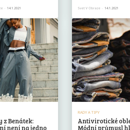
ze
-
14.1.2021
Svet V Obraze
-
14.1.2021
RADY A TIPY
y z Benátek:
Antivirotické obl
ní není na jedno
Módní průmysl h