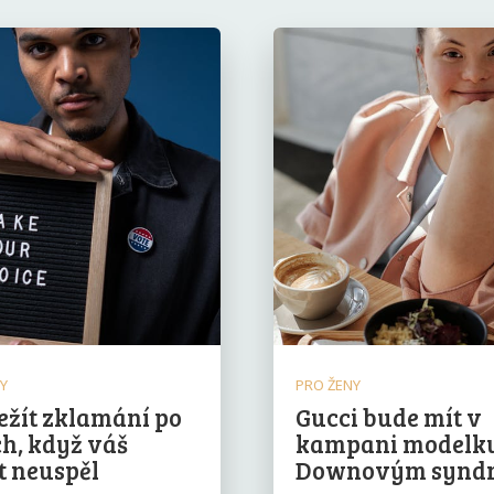
PY
PRO ŽENY
ežít zklamání po
Gucci bude mít v
h, když váš
kampani modelku
t neuspěl
Downovým synd