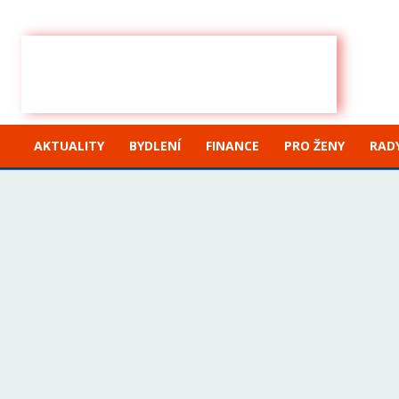
Čtvrtek, 6 srpna, 2026
Sign in / Join
IHNED
ZPRÁVY
AKTUALITY
BYDLENÍ
FINANCE
PRO ŽENY
RADY