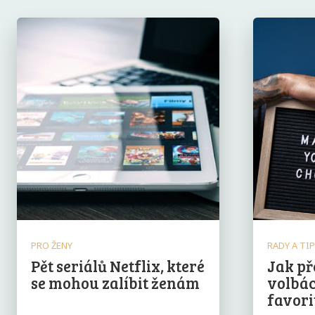
PRO ŽENY
RADY A TI
Pět seriálů Netflix, které
Jak př
se mohou zalíbit ženám
volbác
favori