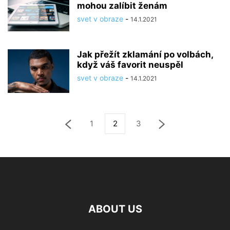
mohou zalíbit ženám
svet v obraze
-
14.1.2021
Jak přežít zklamání po volbách,
když váš favorit neuspěl
svet v obraze
-
14.1.2021
1
2
3
ABOUT US