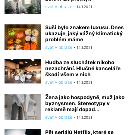
svet v obraze
-
14.1.2021
Suši bylo znakem luxusu. Dnes
ukazuje, jaký vážný klimatický
problém máme
svet v obraze
-
14.1.2021
Hudba ze sluchátek nikoho
nezachrání. Hlučné kanceláře
škodí všem v nich
svet v obraze
-
14.1.2021
Žena jako hospodyně, muž jako
byznysmen. Stereotypy v
reklamě mají dopad...
svet v obraze
-
14.1.2021
Pět seriálů Netflix, které se