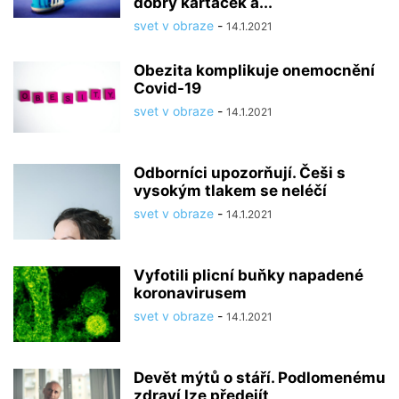
dobrý kartáček a...
svet v obraze
-
14.1.2021
Obezita komplikuje onemocnění
Covid-19
svet v obraze
-
14.1.2021
Odborníci upozorňují. Češi s
vysokým tlakem se neléčí
svet v obraze
-
14.1.2021
Vyfotili plicní buňky napadené
koronavirusem
svet v obraze
-
14.1.2021
Devět mýtů o stáří. Podlomenému
zdraví lze předejít