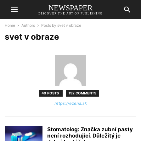
NEWSPAPER
DISCOVER THE ART OF PUBLISHING
Home
Authors
Posts by svet v obraze
svet v obraze
40 POSTS
192 COMMENTS
https://ezena.sk
Stomatolog: Značka zubní pasty
není rozhodující. Důležitý je