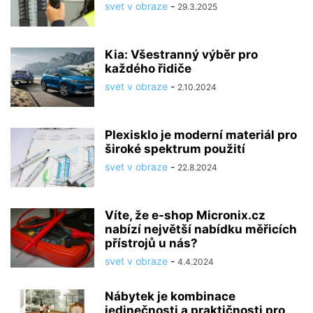
svet v obraze
-
29.3.2025
Kia: Všestranný výběr pro
každého řidiče
svet v obraze
-
2.10.2024
Plexisklo je moderní materiál pro
široké spektrum použití
svet v obraze
-
22.8.2024
Víte, že e-shop Micronix.cz
nabízí největší nabídku měřicích
přístrojů u nás?
svet v obraze
-
4.4.2024
Nábytek je kombinace
jedinečnosti a praktičnosti pro