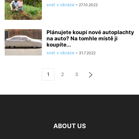
svet v obraze
-
27.10.2022
Plánujete koupi nové autoplachty
na auto? Na tomhle místě ji
koupíte...
svet v obraze
-
31.7.2022
1
2
3
ABOUT US