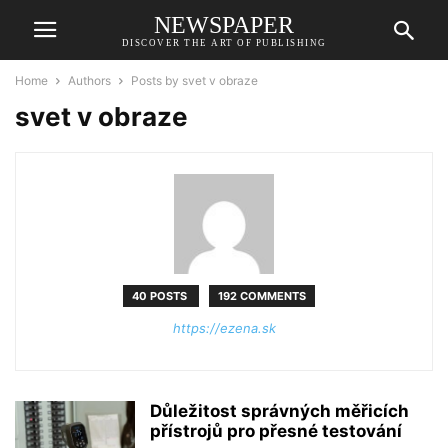
NEWSPAPER
DISCOVER THE ART OF PUBLISHING
Home
Authors
Posts by svet v obraze
svet v obraze
40 POSTS
192 COMMENTS
https://ezena.sk
Důležitost správných měřicích
přístrojů pro přesné testování