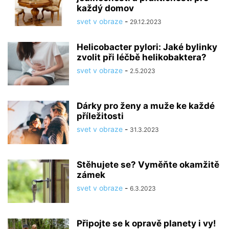
každý domov
svet v obraze
-
29.12.2023
Helicobacter pylori: Jaké bylinky
zvolit při léčbě helikobaktera?
svet v obraze
-
2.5.2023
Dárky pro ženy a muže ke každé
příležitosti
svet v obraze
-
31.3.2023
Stěhujete se? Vyměňte okamžitě
zámek
svet v obraze
-
6.3.2023
Připojte se k opravě planety i vy!