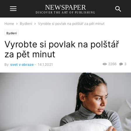
NEWSPAPER
DISCOVER THE ART OF PUBLISHING
Home
Bydlení
Vyrobte si povlak na polštář za pět minut
Bydlení
Vyrobte si povlak na polštář
za pět minut
2266
3
By
svet v obraze
-
14.1.2021